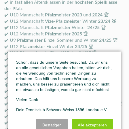
✔️ in fast allen Altersklassen in der
höchsten Spielklasse
der Pfalz
✔️ U10 Mannschaft
Pfalzmeister 2023
und
2024
🏆
✔️ U12 Mannschaft
Vize-Pfalzmeister
Winter
23/24 🥈
✔️
U12 Mannschaft
Pfalzmeister
Winter
24/25
🏆
✔️ U12 Mannschaft
Pfalzmeister
2025
🏆
✔️ U9
Pfalzmeister
Einzel Sommer und Winter
24/25
🏆
✔️ U12
Pfalzmeister
Einzel Winter
24/25
🏆
✔️ U12
Pfalzmeisterin
Einzel Winter
24/25
🏆
✔️ U16
Vize-Pfalzmeister
Einzel Winter
24/25
🥈
Schön, dass du unsere Seite besuchst. Da wir uns
✔️ U11
Rheinland-Pfalzmeister
Einzel Sommer
2024
🏆
an alle gesetzlichen Vorgaben halten, bitten wir dich,
✔️ U12
Rheinland-Pfalzmeister
Doppel Sommer
2024
🏆
die Verwendung von technischen Dingen zu
✔️ U12
Vize-Rheinland-Pfalzmeister
Einzel Winter
24/25
erlauben. Das hilft uns bessere Werbung zu
machen, uns besser zu präsentieren und dich nicht
🥈
mit etwas zu belästigen, was du gar nicht möchtest.
✔️ U9
Vize-Pfalzmeister
Einzel
2025
🥈
✔️ U10
Pfalzmeister
Einzel
2025
🏆
Vielen Dank.
✔️ U12
Pfalzmeister
und
Vize-Pfalzmeister
Einzel
2025
🏆
Dein Tennisclub Schwarz-Weiss 1896 Landau e.V.
✔️ U12
Vize-Rheinland-Pfalzmeister
Einzel
2025
🥈
✔️ 7 Kinder im Verbandskader des
Tennisverband-Pfalz
✔️ 4 Kinder im Landeskader
Rheinland-Pfalz
Bestätigen
Alle akzeptieren
✔️ 5 Kinder in der Deutschen
Jugendrangliste
des DTB