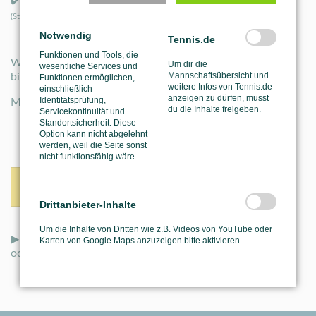
(Stand 11/2025)
Notwendig
Tennis.de
Funktionen und Tools, die
Wenn du das Beste aus deinem Spiel herausholen willst,
Um dir die
wesentliche Services und
Mannschaftsübersicht und
bist du bei uns genau richtig.
Funktionen ermöglichen,
weitere Infos von Tennis.de
einschließlich
anzeigen zu dürfen, musst
Identitätsprüfung,
Mehr Infos zu unserem
Förderkonzept 2.0
findest du
hier
du die Inhalte freigeben.
Servicekontinuität und
Standortsicherheit. Diese
Option kann nicht abgelehnt
werden, weil die Seite sonst
nicht funktionsfähig wäre.
Zurück
Drittanbieter-Inhalte
Um die Inhalte von Dritten wie z.B. Videos von YouTube oder
▶ Mehr News auch auf unseren
Social-Media-Kanälen
Karten von Google Maps anzuzeigen bitte aktivieren.
oder unserer neuen
WhatsApp-Community
: