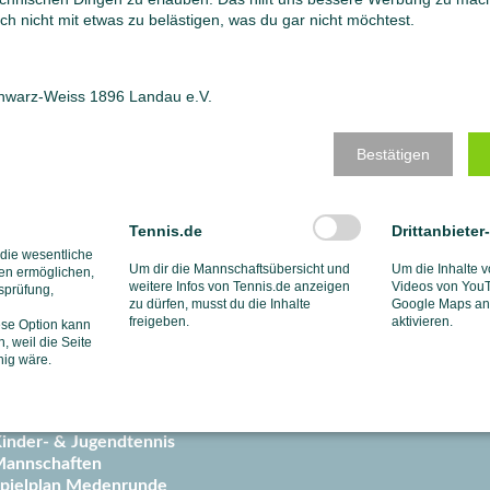
2. Daniel Roth und Nelly Fasch
ch nicht mit etwas zu belästigen, was du gar nicht möchtest.
Spaß 2:
1. Manuel Baum und Carolin Engel
2. Samuel Geiger und Julia Carolin Plickert
chwarz-Weiss 1896 Landau e.V.
Kategorie Ü 100:
Bestätigen
1. Robert Murton und Christel Cloos-Seelinger
2. Bohlender Frank und Dorette Rabus
Tennis.de
Drittanbieter
 die wesentliche
Um dir die Mannschaftsübersicht und
Um die Inhalte v
en ermöglichen,
weitere Infos von Tennis.de anzeigen
Videos von YouT
tsprüfung,
zu dürfen, musst du die Inhalte
Google Maps anz
freigeben.
aktivieren.
port
Events
ese Option kann
, weil die Seite
ennistraining
Turnierkal
hig wäre.
rainerteam
Schnuppert
rainingsanfrage
Tenniscam
rainings-Gutschein
Jahreskale
inder- & Jugendtennis
annschaften
pielplan Medenrunde