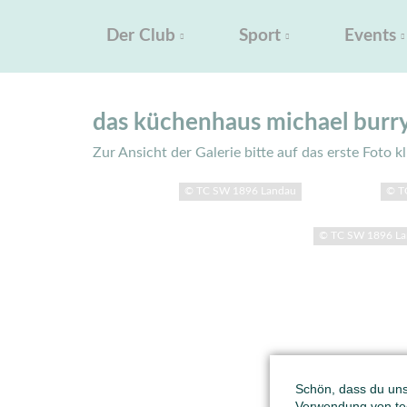
Der Club
Sport
Events
das küchenhaus michael burr
Zur Ansicht der Galerie bitte auf das erste Foto k
© TC SW 1896 Landau
© T
© TC SW 1896 L
Schön, dass du unse
Verwendung von tec