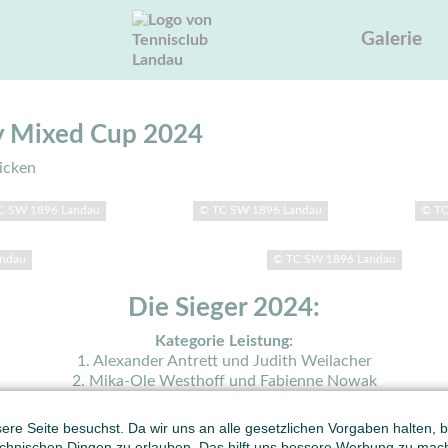
Galerie
y Mixed Cup 2024
licken
C SW 1896 Landau
© TC SW 1896 Landau
© TC
andau
© TC SW 1896 Landau
Die Sieger 2024:
Kategorie Leistung:
1. Alexander Antrett und Judith Weilacher
2. Mika-Ole Westhoff und Fabienne Nowak
Spaß 1:
re Seite besuchst. Da wir uns an alle gesetzlichen Vorgaben halten, bit
1. David Ill und Sophie Heinz
hnischen Dingen zu erlauben. Das hilft uns bessere Werbung zu mac