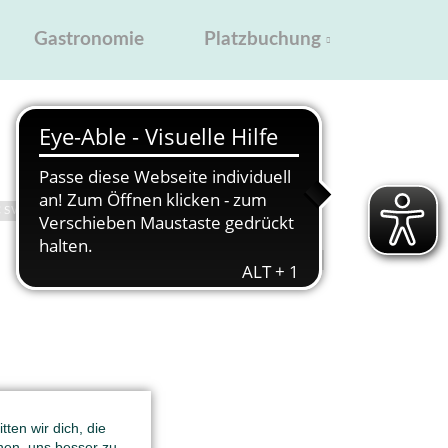
Platzbuchung
Gastronomie
 SW 1896 Landau
© TC SW 1896 Landau
ten wir dich, die
hen, uns besser zu