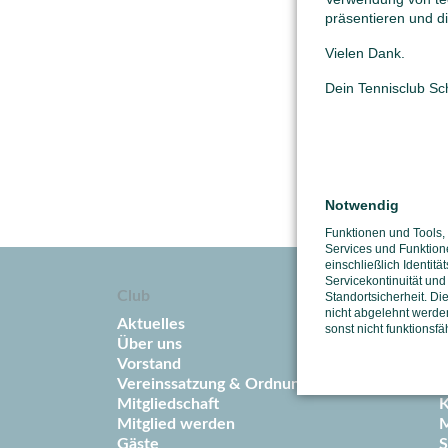
präsentieren und di
Vielen Dank.
Dein Tennisclub S
Notwendig
Funktionen und Tools,
Services und Funktion
einschließlich Identitä
Servicekontinuität und
Club
S
Standortsicherheit. Di
nicht abgelehnt werden
Aktuelles
T
sonst nicht funktionsfä
Über uns
T
Vorstand
T
Vereinssatzung & Ordnungen
T
Mitgliedschaft
K
Mitglied werden
M
Gäste
S