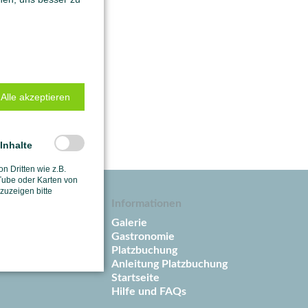
Alle akzeptieren
-Inhalte
on Dritten wie z.B.
ube oder Karten von
uzeigen bitte
Informationen
ender
Galerie
raining
Gastronomie
ps
Platzbuchung
nder
Anleitung Platzbuchung
Startseite
Hilfe und FAQs