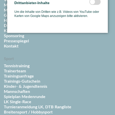
Vereinssatzung & Ordnungen
Drittanbieter-Inhalte
Mitgliedschaft
Mitglied werden
Um die Inhalte von Dritten wie z.B. Videos von YouTube oder
Gäste
Karten von Google Maps anzuzeigen bitte aktivieren.
Hallenpreise / Abos
Downloadcenter
Klimaschutz
Sponsoring
Pressespiegel
Kontakt
Sport
Tennistraining
Trainerteam
Trainingsanfrage
Trainings-Gutschein
Kinder- & Jugendtennis
Mannschaften
Spielplan Medenrunde
LK Single-Race
Turnieranmeldung LK, DTB Rangliste
Breitensport / Hobbysport