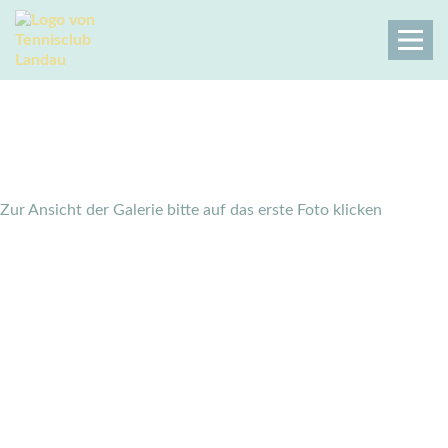
Rheinpfalz Open 2019
Tennisclub Landau
Galerie
Rheinpfalz Open 2019
Zur Ansicht der Galerie bitte auf das erste Foto klicken