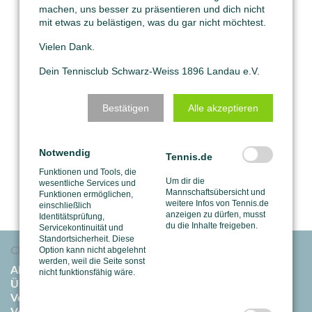
machen, uns besser zu präsentieren und dich nicht
mit etwas zu belästigen, was du gar nicht möchtest.
Vielen Dank.
Dein Tennisclub Schwarz-Weiss 1896 Landau e.V.
Bestätigen
Alle akzeptieren
Notwendig
Tennis.de
Funktionen und Tools, die
Um dir die
wesentliche Services und
Mannschaftsübersicht und
Funktionen ermöglichen,
weitere Infos von Tennis.de
einschließlich
anzeigen zu dürfen, musst
Identitätsprüfung,
du die Inhalte freigeben.
Servicekontinuität und
Standortsicherheit. Diese
Option kann nicht abgelehnt
Club
werden, weil die Seite sonst
Aktuelles
nicht funktionsfähig wäre.
Über uns
Vorstand