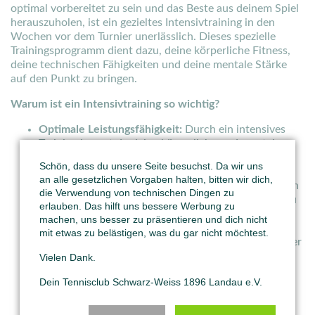
optimal vorbereitet zu sein und das Beste aus deinem Spiel
herauszuholen, ist ein gezieltes Intensivtraining in den
Wochen vor dem Turnier unerlässlich. Dieses spezielle
Trainingsprogramm dient dazu, deine körperliche Fitness,
deine technischen Fähigkeiten und deine mentale Stärke
auf den Punkt zu bringen.
Warum ist ein Intensivtraining so wichtig?
Optimale Leistungsfähigkeit:
Durch ein intensives
Training kannst du deine körperliche und mentale
Ausdauer steigern, um über längere Zeiträume
Schön, dass du unsere Seite besuchst. Da wir uns
hinweg hohe Leistungsfähigkeit zu zeigen.
an alle gesetzlichen Vorgaben halten, bitten wir dich,
Vertrauen stärken:
Regelmäßiges Training stärkt dein
die Verwendung von technischen Dingen zu
Selbstvertrauen und hilft dir, an deine Fähigkeiten zu
erlauben. Das hilft uns bessere Werbung zu
glauben.
machen, uns besser zu präsentieren und dich nicht
Schwachstellen beheben:
Du kannst gezielt an
mit etwas zu belästigen, was du gar nicht möchtest.
deinen Schwächen arbeiten und deine Stärken weiter
ausbauen.
Vielen Dank.
Matchsimulation:
Durch Trainingsspiele und
Dein Tennisclub Schwarz-Weiss 1896 Landau e.V.
Matchsimulationen kannst du dich auf die
Wettkampfsituation einstellen und deine Nerven
stärken.