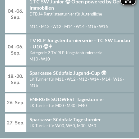
1.TC SW Junior 🧒 Open powered by Getto
Immobilien
04.-06.
DTB J4 Ranglistenturnier für Jugendliche
Sep.
M11 · M12 · W12 · M14 · W14 · M16 · W16
TV RLP Jüngstenturnierserie - TC SW Landau
04.-06.
- U10 🧒👩
Sep.
Kategorie 2 TV RLP Jüngstenturnierserie
M10 · W10
Sparkasse Südpfalz Jugend-Cup 🧒
18.-20.
LK Turnier für M11 · W12 · M12 · W14 · M14 · W16 ·
Sep.
M16
ENERGIE SÜDWEST Tagesturnier
26. Sep.
LK Turnier für M00 · M30 · M40
Sparkasse Südpfalz Tagesturnier
27. Sep.
LK Turnier für
W00, W50, M00, M50