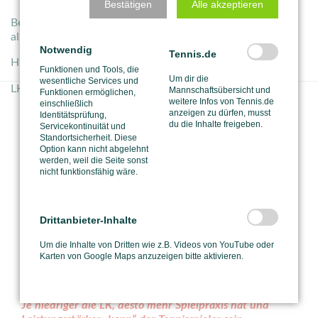
Bestätigen
Alle akzeptieren
Bei unseren Trainern kannst du jederzeit Trainingsstunden
als Turniervorbereitung buchen.
Notwendig
Tennis.de
Hier gehts zur
Trainingsanfrage
Funktionen und Tools, die
Um dir die
wesentliche Services und
LK-Klasse - der Heilige Gral... :-)
Mannschaftsübersicht und
Funktionen ermöglichen,
weitere Infos von Tennis.de
Leistungsklasse im Tennis
einschließlich
anzeigen zu dürfen, musst
Identitätsprüfung,
du die Inhalte freigeben.
Servicekontinuität und
Standortsicherheit. Diese
Option kann nicht abgelehnt
Wie gut ein Tennisspieler ist, bestimmt in Deutschland
werden, weil die Seite sonst
die Generali Leistungsklasse. Im nationalen
nicht funktionsfähig wäre.
Wettspielbetrieb gibt die Generali Leistungsklasse
Auskunft über die Spielstärke der Tennisspieler.
Die Leistungsklasse ist ein System, das dazu dient, die
Drittanbieter-Inhalte
Spielstärke von Tennisspielern einzuschätzen und sie in
verschiedene Gruppen einzuteilen. Es ermöglicht eine
Um die Inhalte von Dritten wie z.B. Videos von YouTube oder
faire Paarung von Spielern bei Turnieren und hilft
Karten von Google Maps anzuzeigen bitte aktivieren.
dabei, das Spielniveau anzupassen.
Die Berechnung ist sehr komplex.
Je niedriger die LK, desto mehr Spielpraxis hat und