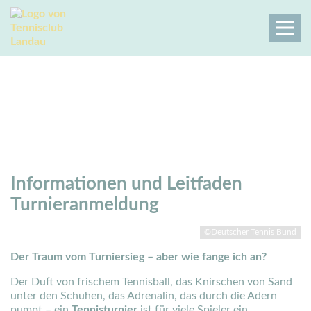
Tennisclub SW 1896 Landau | Infos
Turnieranmeldung
Tennisclub Landau
Sport
Turnieranmeldung LK, DTB Rangliste
Informationen und Leitfaden
Turnieranmeldung
©Deutscher Tennis Bund
Der Traum vom Turniersieg – aber wie fange ich an?
Der Duft von frischem Tennisball, das Knirschen von Sand
unter den Schuhen, das Adrenalin, das durch die Adern
pumpt – ein
Tennisturnier
ist für viele Spieler ein