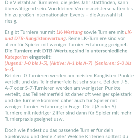
Die Vielzahl an Turnieren, die jedes Jahr stattfinden, kann
überwältigend sein. Von kleinen Vereinsmeisterschaften bis
hin zu großen internationalen Events – die Auswahl ist
riesig.
Es gibt Turniere nur mit
LK-Wertung
sowie Turniere mit
LK-
und DTB-Ranglistenwertung
. Reine LK-Turniere sind vor
allem für Spieler mit weniger Turnier-Erfahrung geeignet.
Die Turniere mit DTB-Wertung sind in unterschiedliche
Kategorien
eingeteilt:
(Jugend: J-0 bis J-5), (Aktive: A-1 bis A-7) (Senioren: S-0 bis
S-7)
.
Bei den -0-Turnieren werden am meisten Ranglisten-Punkte
verteilt und das Teilnehmerfeld ist sehr stark. Bei den J-5,
A-7 oder S-7-Turnieren werden am wenigsten Punkte
verteilt, das Teilnehmerfeld ist daher oft weniger spielstark
und die Turniere kommen daher auch für Spieler mit
weniger Turnier-Erfahrung in Frage. Die J (A oder S)-
Turniere mit niedriger Ziffer sind dann für Spieler mit mehr
Turnierpraxis geeignet usw.
Doch wie findest du das passende Turnier für dein
Spielniveau und deine Ziele? Welche Kriterien solltest du