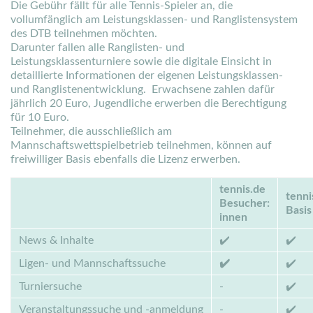
Die Gebühr fällt für alle Tennis-Spieler an, die
vollumfänglich am Leistungsklassen- und Ranglistensystem
des DTB teilnehmen möchten.
Darunter fallen alle Ranglisten- und
Leistungsklassenturniere sowie die digitale Einsicht in
detaillierte Informationen der eigenen Leistungsklassen-
und Ranglistenentwicklung. Erwachsene zahlen dafür
jährlich 20 Euro, Jugendliche erwerben die Berechtigung
für 10 Euro.
Teilnehmer, die ausschließlich am
Mannschaftswettspielbetrieb teilnehmen, können auf
freiwilliger Basis ebenfalls die Lizenz erwerben.
tennis.de
tenni
Besucher:
Basis
innen
News & Inhalte
✔️
✔️
Ligen- und Mannschaftssuche
✔️
✔️
Turniersuche
-
✔️
Veranstaltungssuche und -anmeldung
-
✔️