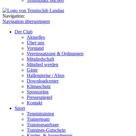
Tennisplatz buchen
Navigation:
Navigation überspringen
Der Club
Aktuelles
Über uns
Vorstand
Vereinssatzung & Ordnungen
Mitgliedschaft
Mitglied werden
Gäste
Hallenpreise / Abos
Downloadcenter
Klimaschutz
Sponsoring
Pressespiegel
Kontakt
Sport
Tennistraining
Trainerteam
Trainingsanfrage
Trainings-Gutschein
Kinder- & Jugendtennis