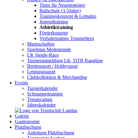
Tipps für Neueinsteiger
Ballschule (3-5Jahre)
Trainingskonzept & Leitsätze
Jugendtraining
Athletiktraining
Förderkonzept
Verhaltenstipps Tenniseltern
Mannschaften
Spielplan Medenrunde
LK Single-Race
Turnieranmeldung LK, DTB Rangliste
Breitensport / Hobbysport
Leistungssport
Clubkollektion & Merchandise
Events
Turnierkalender
Schnuppertraining
Tenniscamps
Jahreskalender
Galerie
Gastronomie
Platzbuchung
Anleitung Platzbuchung