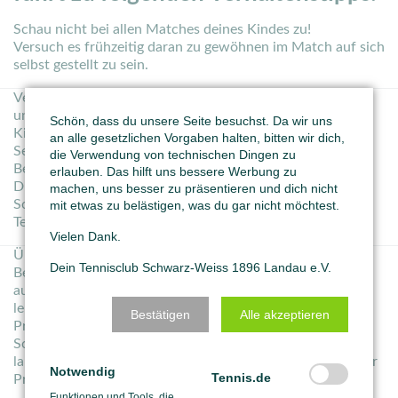
Schau nicht bei allen Matches deines Kindes zu!
Versuch es frühzeitig daran zu gewöhnen im Match auf sich
selbst gestellt zu sein.
Versuche deine eigene Aufregung und Nervosität zu
unterdrücken, sie aber zumindest vor den Augen deines
Schön, dass du unsere Seite besuchst. Da wir uns
Kindes zu verbergen!
an alle gesetzlichen Vorgaben halten, bitten wir dich,
Sei ein stiller Beobachter ohne sichtbare Emotionen.
die Verwendung von technischen Dingen zu
Behalte dein optimistisches “Poker-Face“, egal wie die
erlauben. Das hilft uns bessere Werbung zu
Dinge für dein Kind laufen.
machen, uns besser zu präsentieren und dich nicht
Sollte dir das nicht gelingen, tust du besser daran dem
mit etwas zu belästigen, was du gar nicht möchtest.
Tennisplatz fernzubleiben.
Vielen Dank.
Überlasse dein Kind bei seinen Matches sich selbst!
Dein Tennisclub Schwarz-Weiss 1896 Landau e.V.
Beantworte hilfesuchende Blicke lediglich mit einem
aufmunternden Lächeln oder Kopfnicken. Dein Kind wird
lernen seine Probleme selbst zu lösen. Mache keine
Bestätigen
Alle akzeptieren
Probleme, wo keine sind.
Sollte das schlechte Griffband, die offenen Schuhe, die
lange Hose etc. dein Kind behindern, so wird es sich dieser
Notwendig
Tennis.de
Probleme selbst entledigen.
Funktionen und Tools, die