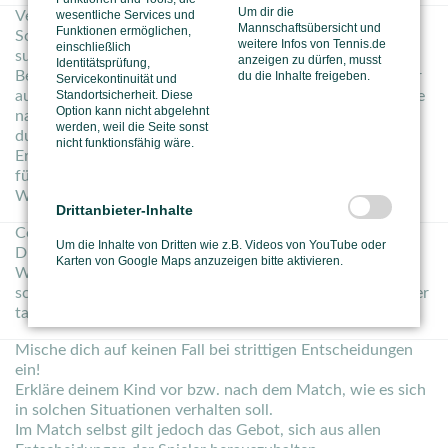
Um dir die
wesentliche Services und
Vermeide ständigen Blickkontakt mit deinem Kind!
Mannschaftsübersicht und
Funktionen ermöglichen,
Sollte dein Kind nach jedem Punkt Blickkontakt zu dir
weitere Infos von Tennis.de
einschließlich
suchen, so gehe diesem bewusst aus dem Weg.
anzeigen zu dürfen, musst
Identitätsprüfung,
Bestätigung erheischende Blicke nach guten Punkten oder
du die Inhalte freigeben.
Servicekontinuität und
Standortsicherheit. Diese
auch ängstlich die Reaktion der Eltern überprüfende Blicke
Option kann nicht abgelehnt
nach Fehlern sind, besonders in den unteren Altersklassen
werden, weil die Seite sonst
durchaus normal, können jedoch, bei entsprechender
nicht funktionsfähig wäre.
Erwiderung dazu führen, dass den Kind beginnt, weniger
für sich
selbst, als vielmehr für die Bestätigung deiner
Wünsche und Hoffnungen zu spielen.
Drittanbieter-Inhalte
Coache nicht!
Um die Inhalte von Dritten wie z.B. Videos von YouTube oder
Du kannst ruhig vor dem Match einige Tipps geben
.
Karten von Google Maps anzuzeigen bitte aktivieren.
Während des Matches solltest du jedoch die Bewältigung
schwieriger Matchsituationen, bzw.
die Lösung schwieriger
taktischer Aufgaben deinem Kind allein überlassen.
Mische dich auf keinen Fall bei strittigen Entscheidungen
ein!
Erkläre deinem Kind vor bzw. nach dem Match, wie es sich
in solchen Situationen verhalten soll.
Im Match selbst gilt jedoch das Gebot, sich aus allen