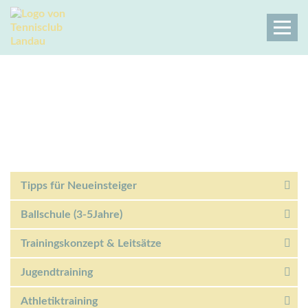
Tennisclub SW 1896 Landau |
Verhaltenstipps für Tenniseltern
Tennisclub Landau
Sport
Kinder- & Jugendtennis
Verhaltenstipps Tenniseltern
Tipps für Neueinsteiger
Ballschule (3-5Jahre)
Trainingskonzept & Leitsätze
Jugendtraining
Athletiktraining