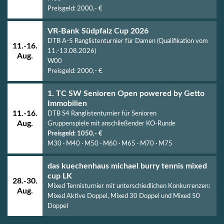
Preisgeld: 2000,- €
VR-Bank Südpfalz Cup 2026
DTB A-5 Ranglistenturnier für Damen (
Qualifikation vom
11.-16.
11.-13.08.2026
)
Aug.
W00
Preisgeld: 2000,- €
1. TC SW Senioren Open powered by Getto
Immobilien
11.-16.
DTB S4 Ranglistenturnier für Senioren
Aug.
Gruppenspiele mit anschließender KO-Runde
Preisgeld: 1050,- €
M30 · M40 · M50 · M60 · M65 · M70 · M75
das kuechenhaus michael burry tennis mixed
cup LK
28.-30.
Mixed Tennisturnier mit unterschiedlichen Konkurrenzen:
Aug.
Mixed Aktive Doppel,
Mixed 30 Doppel und
Mixed 50
Doppel